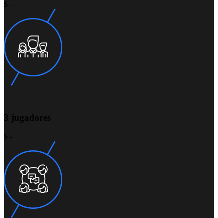
$ -
3 jugadores
$ -